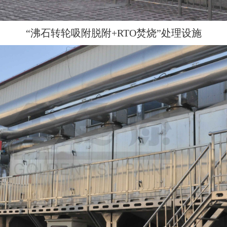
“沸石转轮吸附脱附+RTO焚烧”处理设施