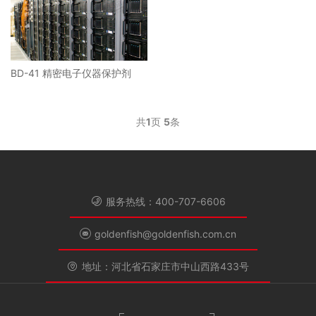
BD-41 精密电子仪器保护剂
共
1
页
5
条
服务热线：400-707-6606
goldenfish@goldenfish.com.cn
地址：河北省石家庄市中山西路433号