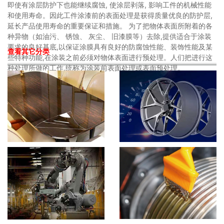
即使有涂层防护下也能继续腐蚀, 使涂层剥落, 影响工件的机械性能
和使用寿命。因此工件涂漆前的表面处理是获得质量优良的防护层,
延长产品使用寿命的重要保证和措施。 为了把物体表面所附着的各
种异物（如油污、 锈蚀、 灰尘、 旧漆膜等）去除,提供适合于涂装
要求的良好基底,以保证涂膜具有良好的防腐蚀性能、装饰性能及某
查看其它分类
些特种功能,在涂装之前必须对物体表面进行预处理。人们把进行这
种处理所做的工作,统称为涂装前表面处理或表面预处理。